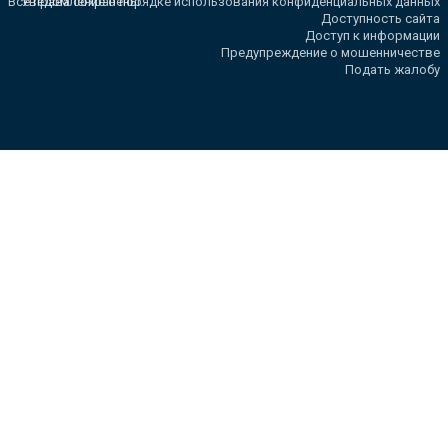
Все права сохранены.
Уведомление о порядке использования конфиденциальных данных
Доступность сайта
Доступ к информации
Предупреждение о мошенничестве
Подать жалобу