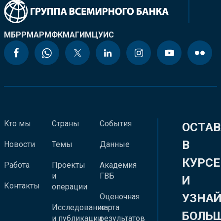
МБРР
МАР
МФК
МАГИ
МЦУИС
Кто мы
Страны
События
ОСТАВ
В
Новости
Темы
Данные
КУРСЕ
Работа
Проекты
Академия
и
ГВБ
И
Контакты
операции
УЗНА
Оценочная
Исследования
карта
БОЛЬ
и публикации
результатов