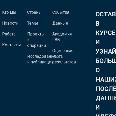
Кто мы
Страны
События
ОСТАВ
В
Новости
Темы
Данные
КУРСЕ
Работа
Проекты
Академия
и
ГВБ
И
Контакты
операции
УЗНА
Оценочная
Исследования
карта
БОЛЬ
и публикации
результатов
О
НАШИ
ПОСЛ
ДАНН
И