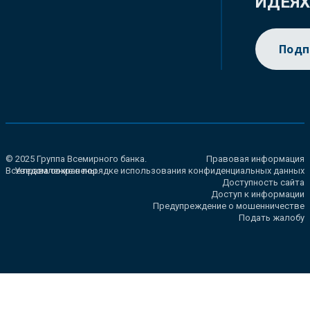
ИДЕЯ
Подп
© 2025 Группа Всемирного банка.
Правовая информация
Все права сохранены.
Уведомление о порядке использования конфиденциальных данных
Доступность сайта
Доступ к информации
Предупреждение о мошенничестве
Подать жалобу