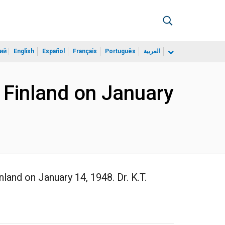
ий
English
Español
Français
Português
العربية
 Finland on January
land on January 14, 1948. Dr. K.T.