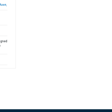
Азия,
igned
n