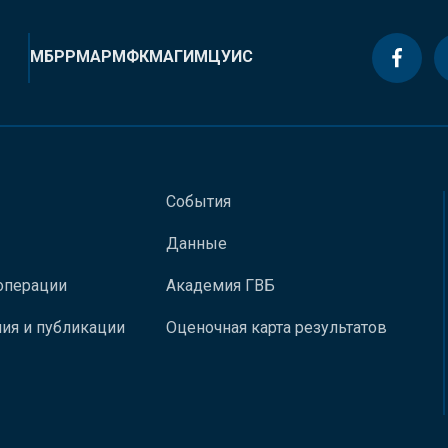
МБРР
МАР
МФК
МАГИ
МЦУИС
События
Данные
операции
Академия ГВБ
ия и публикации
Оценочная карта результатов