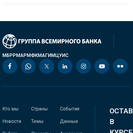
МБРР
МАР
МФК
МАГИ
МЦУИС
Кто мы
Страны
События
ОСТАВ
В
Новости
Темы
Данные
КУРСЕ