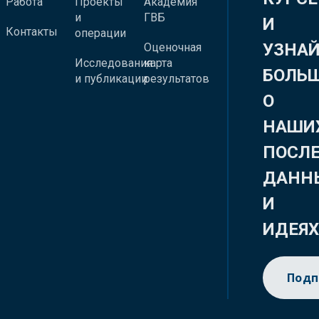
Работа
Проекты
Академия
и
ГВБ
И
Контакты
операции
УЗНА
Оценочная
Исследования
карта
БОЛЬ
и публикации
результатов
О
НАШИ
ПОСЛ
ДАНН
И
ИДЕЯ
Подп