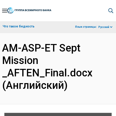
Skip
to
Main
Что такое бедность
Язык страницы:
Русский
Navigation
AM-ASP-ET Sept
Mission
_AFTEN_Final.docx
(Английский)