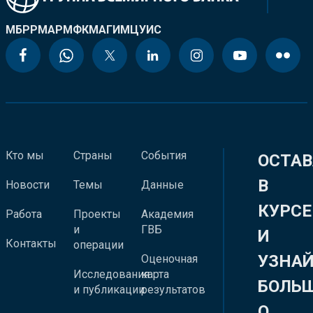
МБРР
МАР
МФК
МАГИ
МЦУИС
Кто мы
Страны
События
ОСТАВ
В
Новости
Темы
Данные
КУРСЕ
Работа
Проекты
Академия
и
ГВБ
И
Контакты
операции
УЗНА
Оценочная
Исследования
карта
БОЛЬ
и публикации
результатов
О