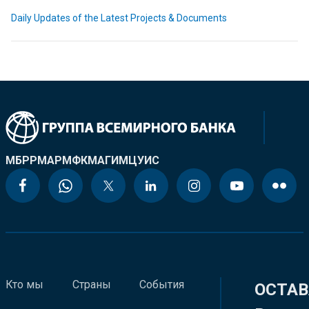
Daily Updates of the Latest Projects & Documents
МБРР
МАР
МФК
МАГИ
МЦУИС
Кто мы
Страны
События
ОСТАВ