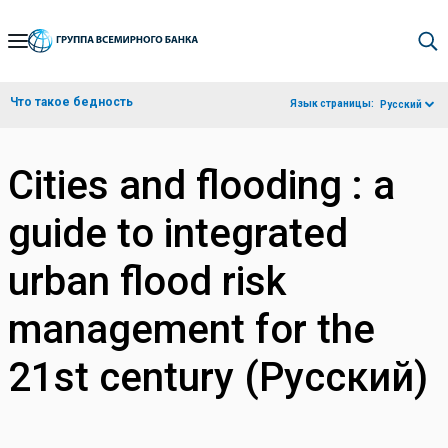
Skip
to
Main
Что такое бедность
Язык страницы:
Русский
Navigation
Cities and flooding : a
guide to integrated
urban flood risk
management for the
21st century (Русский)