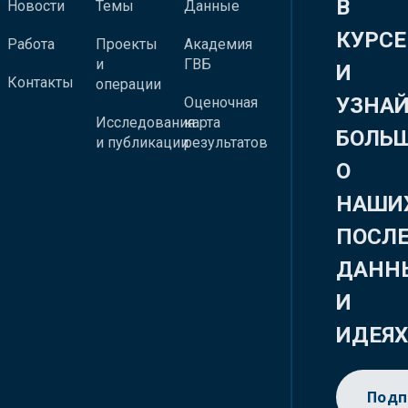
В
Новости
Темы
Данные
КУРСЕ
Работа
Проекты
Академия
и
ГВБ
И
Контакты
операции
УЗНА
Оценочная
Исследования
карта
БОЛЬ
и публикации
результатов
О
НАШИ
ПОСЛ
ДАНН
И
ИДЕЯ
Подп