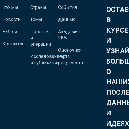
Кто мы
Страны
События
ОСТАВ
В
Новости
Темы
Данные
КУРСЕ
Работа
Проекты
Академия
и
ГВБ
И
Контакты
операции
УЗНА
Оценочная
Исследования
карта
БОЛЬ
и публикации
результатов
О
НАШИ
ПОСЛ
ДАНН
И
ИДЕЯ