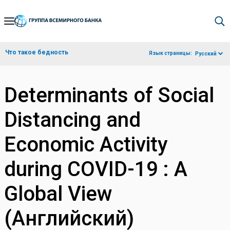
Skip
to
Main
Что такое бедность
Язык страницы:
Русский
Navigation
Determinants of Social
Distancing and
Economic Activity
during COVID-19 : A
Global View
(Английский)