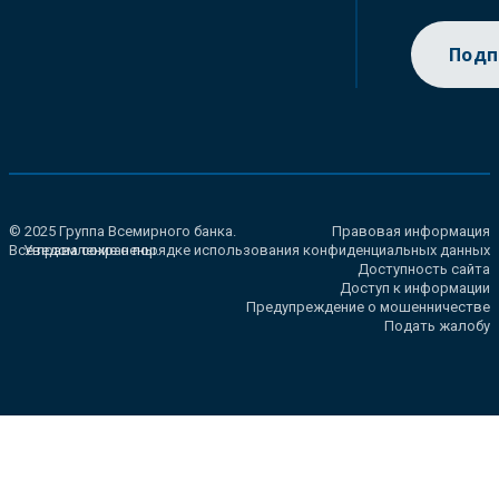
Подп
© 2025 Группа Всемирного банка.
Правовая информация
Все права сохранены.
Уведомление о порядке использования конфиденциальных данных
Доступность сайта
Доступ к информации
Предупреждение о мошенничестве
Подать жалобу