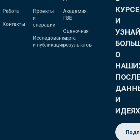
КУРСЕ
Работа
Проекты
Академия
и
ГВБ
И
Контакты
операции
УЗНА
Оценочная
Исследования
карта
БОЛЬ
и публикации
результатов
О
НАШИ
ПОСЛ
ДАНН
И
ИДЕЯ
Подп