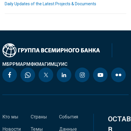
Daily Updates of the Latest Projects & Documents
МБРР
МАР
МФК
МАГИ
МЦУИС
Кто мы
Страны
События
ОСТАВ
В
Новости
Темы
Данные