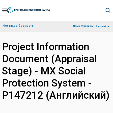
Skip
to
Main
Что такое бедность
Язык страницы:
Русский
Navigation
Project Information
Document (Appraisal
Stage) - MX Social
Protection System -
P147212 (Английский)