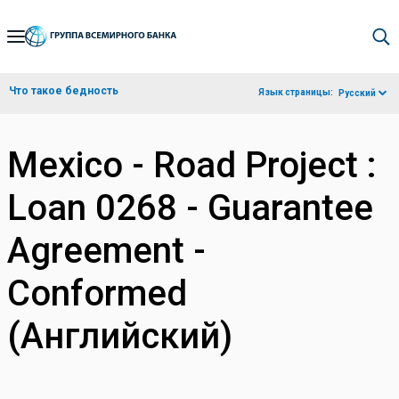
Skip
to
Main
Что такое бедность
Язык страницы:
Русский
Navigation
Mexico - Road Project :
Loan 0268 - Guarantee
Agreement -
Conformed
(Английский)