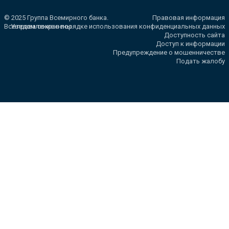
© 2025 Группа Всемирного банка.
Правовая информация
Все права сохранены.
Уведомление о порядке использования конфиденциальных данных
Доступность сайта
Доступ к информации
Предупреждение о мошенничестве
Подать жалобу