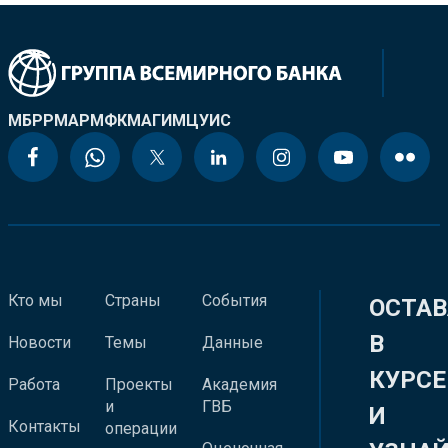
МБРР
МАР
МФК
МАГИ
МЦУИС
Кто мы
Страны
События
ОСТАВ
В
Новости
Темы
Данные
КУРСЕ
Работа
Проекты
Академия
и
ГВБ
И
Контакты
операции