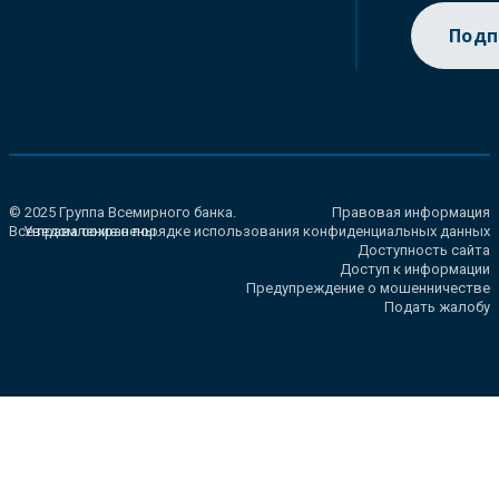
Подп
© 2025 Группа Всемирного банка.
Правовая информация
Все права сохранены.
Уведомление о порядке использования конфиденциальных данных
Доступность сайта
Доступ к информации
Предупреждение о мошенничестве
Подать жалобу