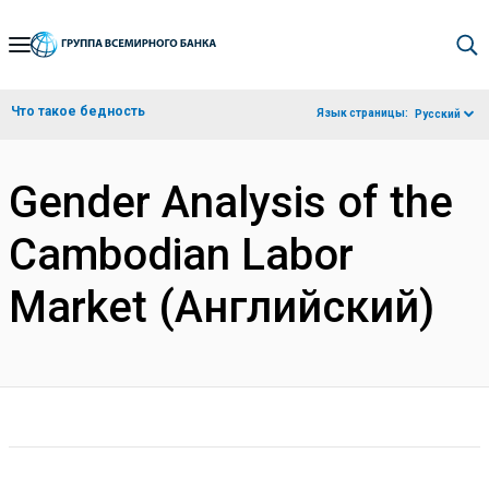
Skip
to
Main
Что такое бедность
Язык страницы:
Русский
Navigation
Gender Analysis of the
Cambodian Labor
Market (Английский)