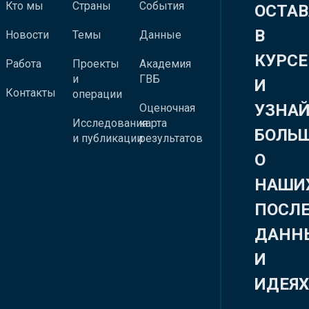
Кто мы
Страны
События
ОСТАВ
В
Новости
Темы
Данные
КУРСЕ
Работа
Проекты
Академия
и
ГВБ
И
Контакты
операции
УЗНА
Оценочная
Исследования
карта
БОЛЬ
и публикации
результатов
О
НАШИ
ПОСЛ
ДАНН
И
ИДЕЯ