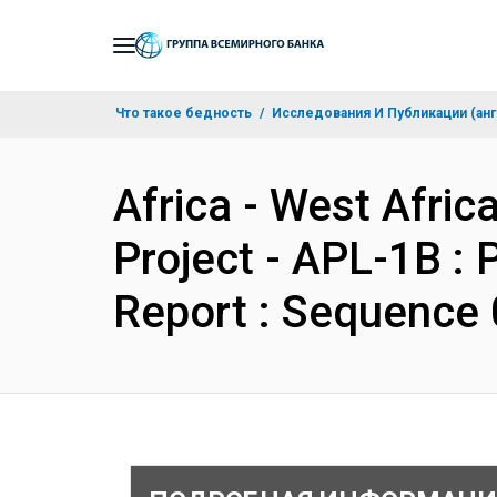
Skip
to
Main
Что такое бедность
Исследования И Публикации (анг
Navigation
Africa - West Afri
Project - APL-1B :
Report : Sequence