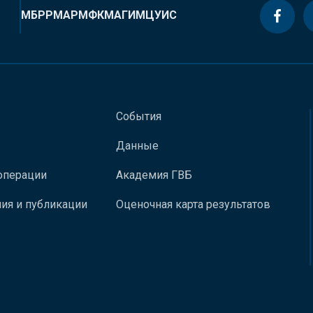
МБРР
МАР
МФК
МАГИ
МЦУИС
События
Данные
операции
Академия ГВБ
ия и публикации
Оценочная карта результатов