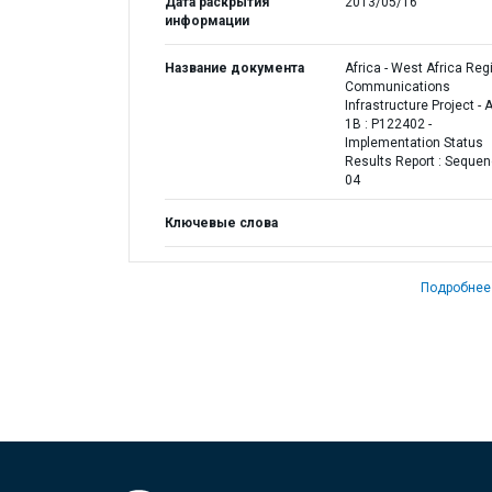
Дата раскрытия
2013/05/16
информации
Название документа
Africa - West Africa Reg
Communications
Infrastructure Project - 
1B : P122402 -
Implementation Status
Results Report : Seque
04
Ключевые слова
Подробнее