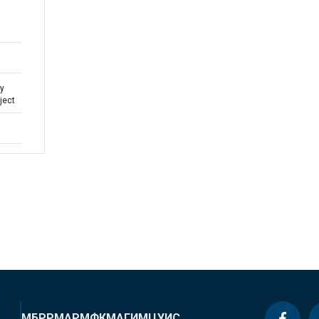
y
ject
МБРР
МАР
МФК
МАГИ
МЦУИС