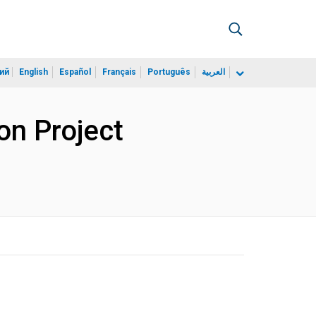
ий
English
Español
Français
Português
العربية
on Project