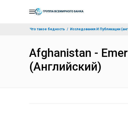
Skip
to
Main
Что такое бедность
Исследования И Публикации (анг
Navigation
Afghanistan - Emer
(Английский)