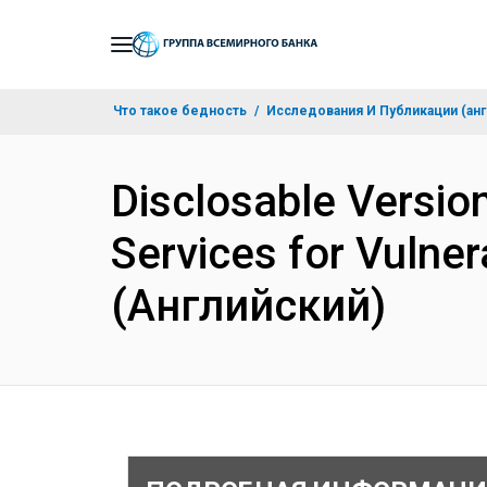
Skip
to
Main
Что такое бедность
Исследования И Публикации (анг
Navigation
Disclosable Version
Services for Vulne
(Английский)