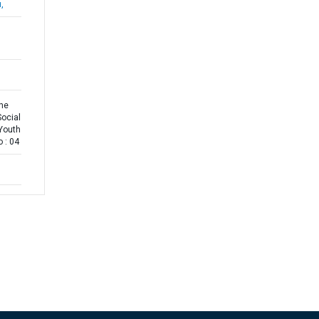
,
the
Social
 Youth
 : 04