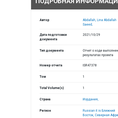
ПОДРОБНАЯ ИНФОРМАЦИ
Автор
Abdallah, Lina Abdallah
Saeed;
Дата подготовки
2021/10/29
документа
Тип документа
Отчет о ходе выполнен
результатах проекта
Номер отчета
ISR47378
Том
1
Total Volume(s)
1
Страна
Иордания,
Регион
Russian it is Ближний
Восток, Северная Афри