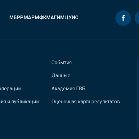
МБРР
МАР
МФК
МАГИ
МЦУИС
События
Данные
операции
Академия ГВБ
ия и публикации
Оценочная карта результатов