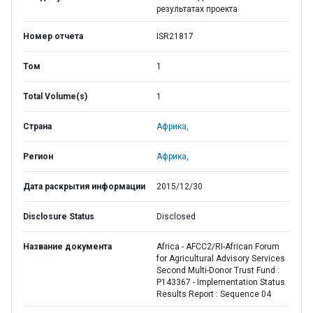
результатах проекта
Номер отчета
ISR21817
Том
1
Total Volume(s)
1
Страна
Африка,
Регион
Африка,
Дата раскрытия информации
2015/12/30
Disclosure Status
Disclosed
Название документа
Africa - AFCC2/RI-African Forum
for Agricultural Advisory Services
Second Multi-Donor Trust Fund :
P143367 - Implementation Status
Results Report : Sequence 04