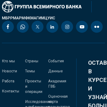
МБРР
МАР
МФК
МАГИ
МЦУИС
Кто мы
Страны
События
ОСТАВ
В
Новости
Темы
Данные
КУРСЕ
Работа
Проекты
Академия
и
ГВБ
И
Контакты
операции
УЗНА
Оценочная
Исследования
карта
БОЛЬ
и публикации
результатов