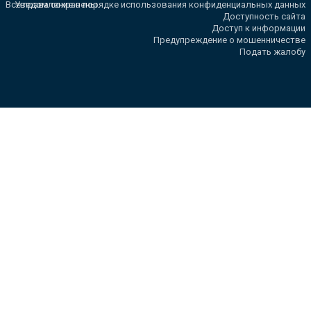
Все права сохранены.
Уведомление о порядке использования конфиденциальных данных
Доступность сайта
Доступ к информации
Предупреждение о мошенничестве
Подать жалобу