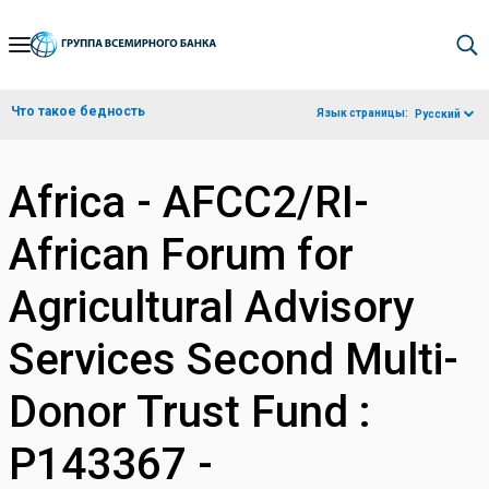
Skip
to
Main
Что такое бедность
Язык страницы:
Русский
Navigation
Africa - AFCC2/RI-
African Forum for
Agricultural Advisory
Services Second Multi-
Donor Trust Fund :
P143367 -