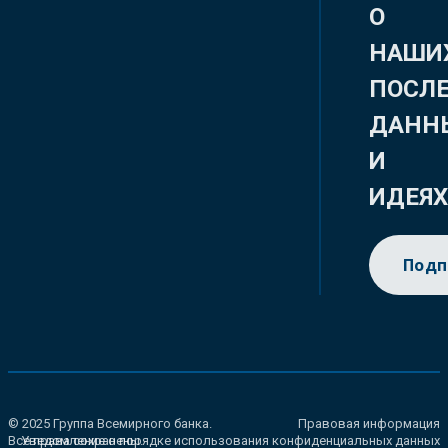
О
НАШИ
ПОСЛ
ДАНН
И
ИДЕЯ
Подп
© 2025 Группа Всемирного банка.
Правовая информация
Все права сохранены.
Уведомление о порядке использования конфиденциальных данных