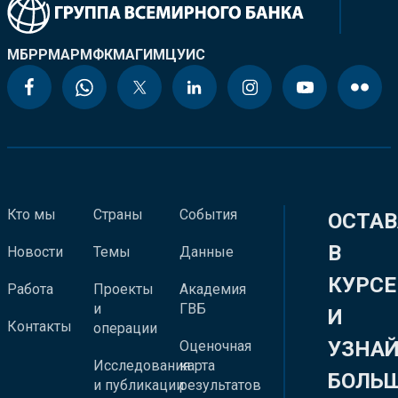
МБРР
МАР
МФК
МАГИ
МЦУИС
Кто мы
Страны
События
ОСТАВ
В
Новости
Темы
Данные
КУРСЕ
Работа
Проекты
Академия
и
ГВБ
И
Контакты
операции
УЗНА
Оценочная
Исследования
карта
БОЛЬ
и публикации
результатов