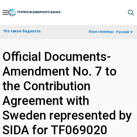
Skip
to
Main
Что такое бедность
Язык страницы:
Русский
Navigation
Official Documents-
Amendment No. 7 to
the Contribution
Agreement with
Sweden represented by
SIDA for TF069020