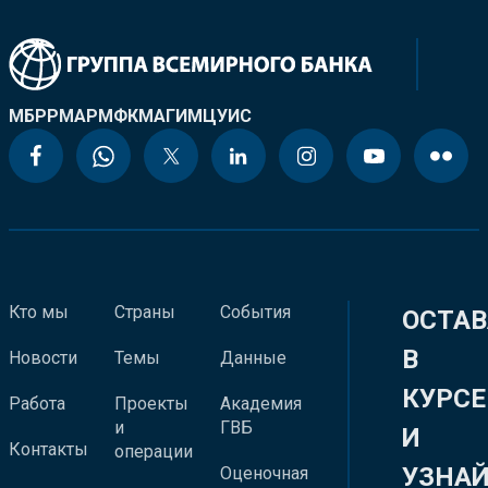
МБРР
МАР
МФК
МАГИ
МЦУИС
Кто мы
Страны
События
ОСТАВ
В
Новости
Темы
Данные
КУРСЕ
Работа
Проекты
Академия
и
ГВБ
И
Контакты
операции
УЗНА
Оценочная