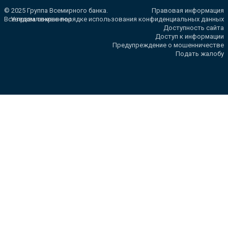
© 2025 Группа Всемирного банка.
Правовая информация
Все права сохранены.
Уведомление о порядке использования конфиденциальных данных
Доступность сайта
Доступ к информации
Предупреждение о мошенничестве
Подать жалобу