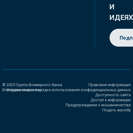
И
ИДЕЯ
Подп
© 2025 Группа Всемирного банка.
Правовая информация
Все права сохранены.
Уведомление о порядке использования конфиденциальных данных
Доступность сайта
Доступ к информации
Предупреждение о мошенничестве
Подать жалобу