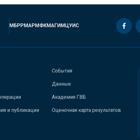
МБРР
МАР
МФК
МАГИ
МЦУИС
События
Данные
операции
Академия ГВБ
ия и публикации
Оценочная карта результатов