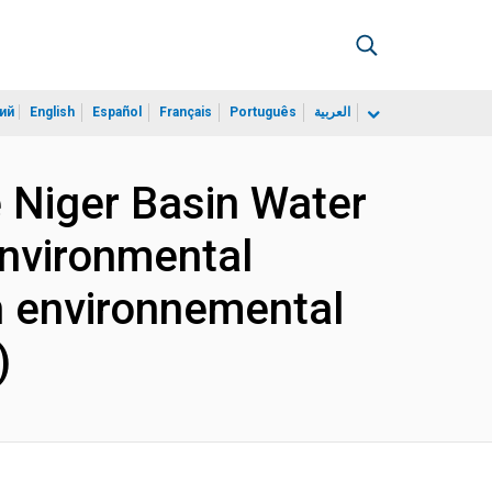
ий
English
Español
Français
Português
العربية
e Niger Basin Water
nvironmental
n environnemental
)