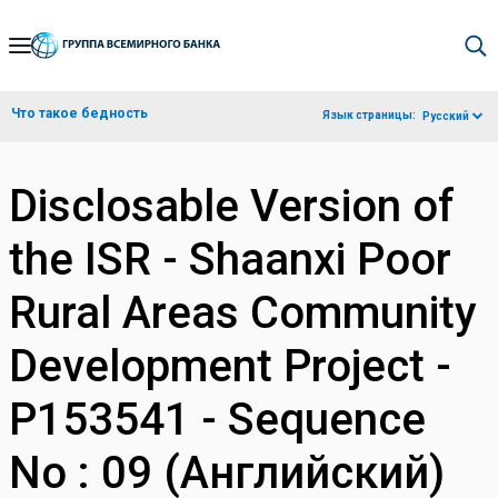
Skip
to
Main
Что такое бедность
Язык страницы:
Русский
Navigation
Disclosable Version of
the ISR - Shaanxi Poor
Rural Areas Community
Development Project -
P153541 - Sequence
No : 09 (Английский)