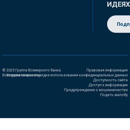
ИДЕЯ
Подп
© 2025 Группа Всемирного банка.
Правовая информация
Все права сохранены.
Уведомление о порядке использования конфиденциальных данных
Доступность сайта
Доступ к информации
Предупреждение о мошенничестве
Подать жалобу