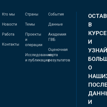
Кто мы
Страны
События
ОСТАВ
В
Новости
Темы
Данные
КУРСЕ
Работа
Проекты
Академия
и
ГВБ
И
Контакты
операции
УЗНА
Оценочная
Исследования
карта
БОЛЬ
и публикации
результатов
О
НАШИ
ПОСЛ
ДАНН
И