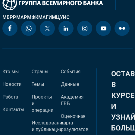
МБРР
МАР
МФК
МАГИ
МЦУИС
Кто мы
Страны
События
ОСТАВ
В
Новости
Темы
Данные
КУРСЕ
Работа
Проекты
Академия
и
ГВБ
И
Контакты
операции
УЗНА
Оценочная
Исследования
карта
БОЛЬ
и публикации
результатов