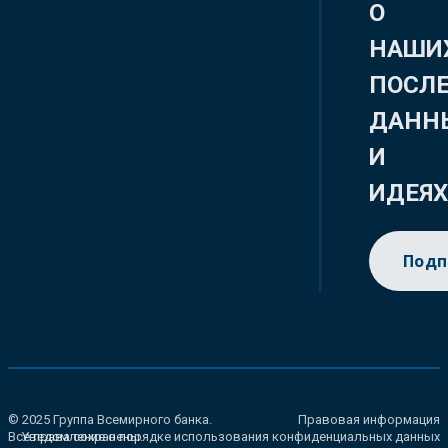
О
НАШИ
ПОСЛ
ДАНН
И
ИДЕЯ
Подп
© 2025 Группа Всемирного банка.
Правовая информация
Все права сохранены.
Уведомление о порядке использования конфиденциальных данных