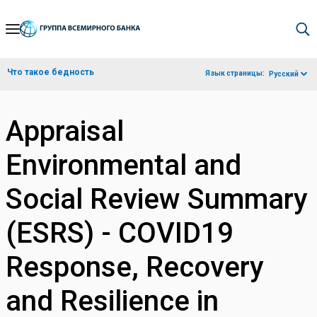
Skip
to
Main
Что такое бедность
Язык страницы:
Русский
Navigation
Appraisal
Environmental and
Social Review Summary
(ESRS) - COVID19
Response, Recovery
and Resilience in