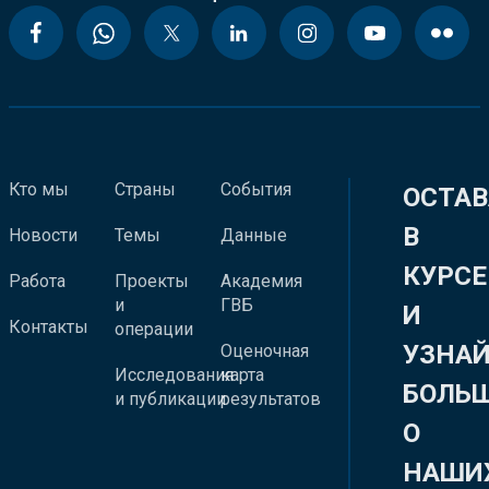
Кто мы
Страны
События
ОСТАВ
В
Новости
Темы
Данные
КУРСЕ
Работа
Проекты
Академия
и
ГВБ
И
Контакты
операции
УЗНА
Оценочная
Исследования
карта
БОЛЬ
и публикации
результатов
О
НАШИ