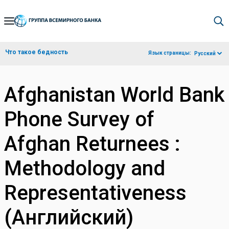
Skip
to
Main
Что такое бедность
Язык страницы:
Русский
Navigation
Afghanistan World Bank
Phone Survey of
Afghan Returnees :
Methodology and
Representativeness
(Английский)