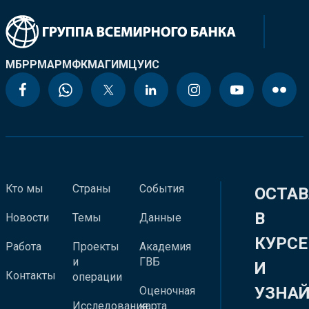
МБРР
МАР
МФК
МАГИ
МЦУИС
Кто мы
Страны
События
ОСТАВ
В
Новости
Темы
Данные
КУРСЕ
Работа
Проекты
Академия
и
ГВБ
И
Контакты
операции
УЗНА
Оценочная
Исследования
карта