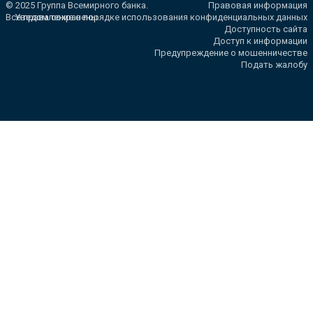
© 2025 Группа Всемирного банка.
Правовая информация
Все права сохранены.
Уведомление о порядке использования конфиденциальных данных
Доступность сайта
Доступ к информации
Предупреждение о мошенничестве
Подать жалобу