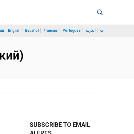
ий
English
Español
Français
Português
العربية
ский)
SUBSCRIBE TO EMAIL
ALERTS