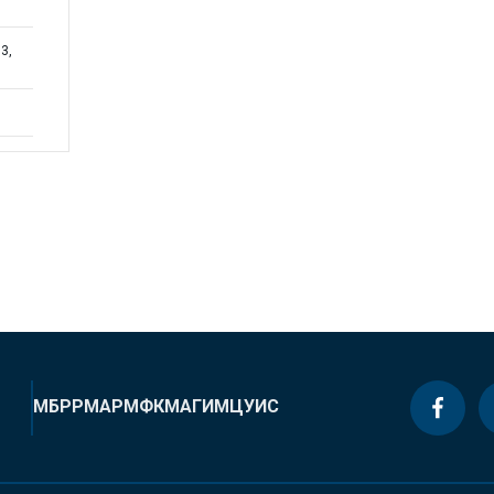
3,
МБРР
МАР
МФК
МАГИ
МЦУИС