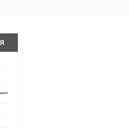
Я
мент