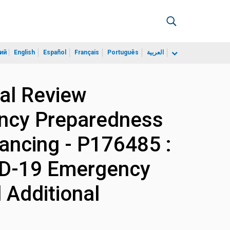
ий
English
Español
Français
Português
العربية
ial Review
ncy Preparedness
ancing - P176485 :
ID-19 Emergency
 Additional