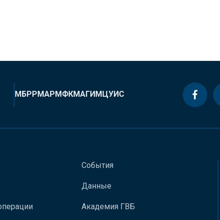
МБРР
МАР
МФК
МАГИ
МЦУИС
События
Данные
операции
Академия ГВБ