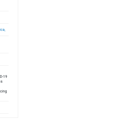
ica,
D-19
ss
ncing