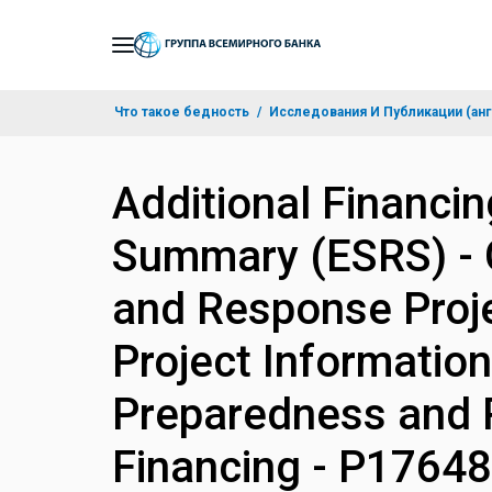
Skip
to
Main
Что такое бедность
Исследования И Публикации (анг
Navigation
Additional Financi
Summary (ESRS) -
and Response Proje
Project Informati
Preparedness and 
Financing - P1764