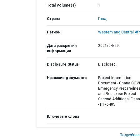
Total Volume(s)
1
Страна
Гана,
Регион
Western and Central Afr
Дата раскрытия
2021/04/29
информации
Disclosure Status
Disclosed
Название документа
Project Information
Document - Ghana COVI
Emergency Preparedne
and Response Project
Second Additional Fina
- P176485
Ключевые слова
Подробнее