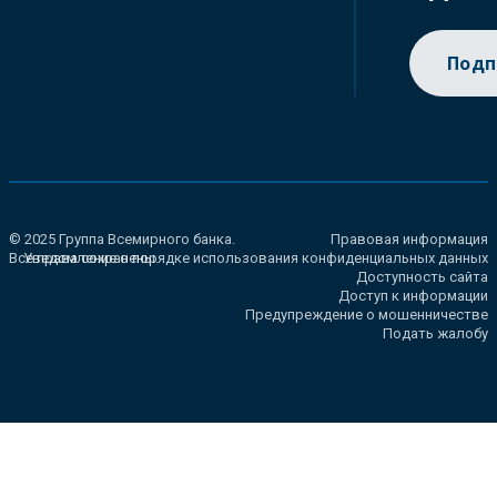
Подп
© 2025 Группа Всемирного банка.
Правовая информация
Все права сохранены.
Уведомление о порядке использования конфиденциальных данных
Доступность сайта
Доступ к информации
Предупреждение о мошенничестве
Подать жалобу