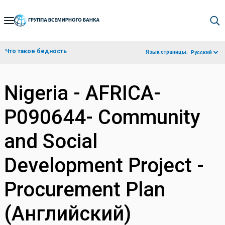
Skip
to
Main
Что такое бедность
Язык страницы:
Русский
Navigation
Nigeria - AFRICA-
P090644- Community
and Social
Development Project -
Procurement Plan
(Английский)