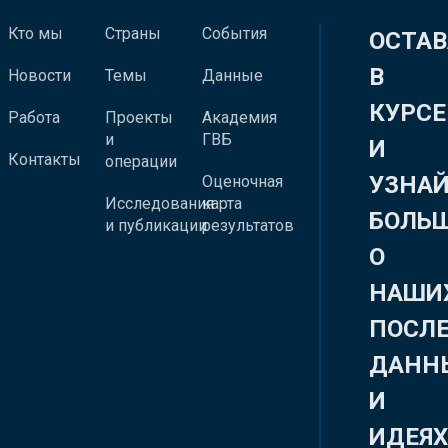
Кто мы
Страны
События
ОСТАВ
В
Новости
Темы
Данные
КУРСЕ
Работа
Проекты
Академия
и
ГВБ
И
Контакты
операции
УЗНА
Оценочная
Исследования
карта
БОЛЬ
и публикации
результатов
О
НАШИ
ПОСЛ
ДАНН
И
ИДЕЯ