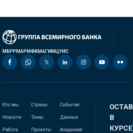
МБРР
МАР
МФК
МАГИ
МЦУИС
Кто мы
Страны
События
ОСТАВ
В
Новости
Темы
Данные
КУРСЕ
Работа
Проекты
Академия