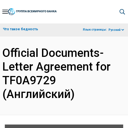
Skip
to
Main
Что такое бедность
Язык страницы:
Русский
Navigation
Official Documents-
Letter Agreement for
TF0A9729
(Английский)