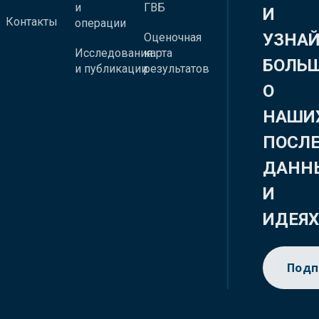
и
ГВБ
И
Контакты
операции
УЗНА
Оценочная
Исследования
карта
БОЛЬ
и публикации
результатов
О
НАШИ
ПОСЛ
ДАНН
И
ИДЕЯ
Подп