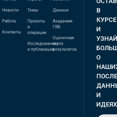
ОСТАВ
В
Новости
Темы
Данные
КУРСЕ
Работа
Проекты
Академия
и
ГВБ
И
Контакты
операции
УЗНА
Оценочная
Исследования
карта
БОЛЬ
и публикации
результатов
О
НАШИ
ПОСЛ
ДАНН
И
ИДЕЯ