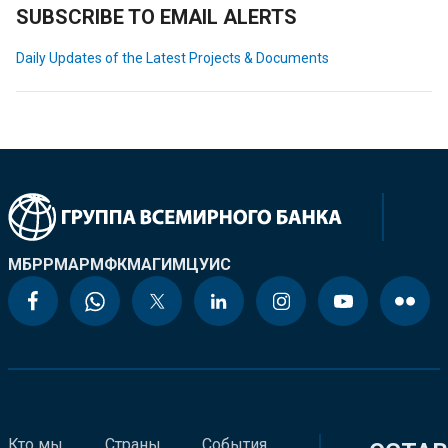
SUBSCRIBE TO EMAIL ALERTS
Daily Updates of the Latest Projects & Documents
МБРР
МАР
МФК
МАГИ
МЦУИС
Кто мы
Страны
События