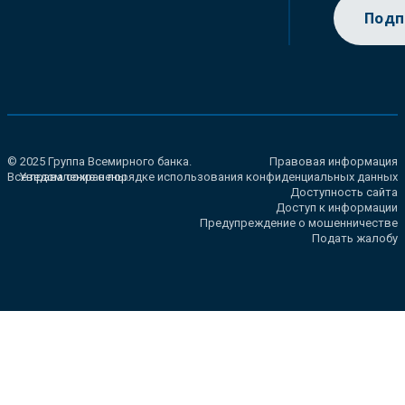
Подп
© 2025 Группа Всемирного банка.
Правовая информация
Все права сохранены.
Уведомление о порядке использования конфиденциальных данных
Доступность сайта
Доступ к информации
Предупреждение о мошенничестве
Подать жалобу