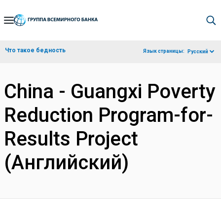
Skip
to
Main
Что такое бедность
Язык страницы:
Русский
Navigation
China - Guangxi Poverty
Reduction Program-for-
Results Project
(Английский)