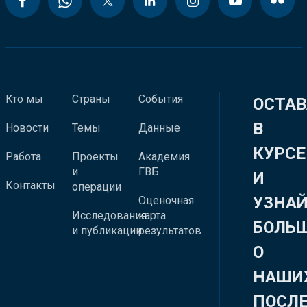
Кто мы
Страны
События
ОСТАВ
В
Новости
Темы
Данные
КУРСЕ
Работа
Проекты
Академия
и
ГВБ
И
Контакты
операции
УЗНА
Оценочная
Исследования
карта
БОЛЬ
и публикации
результатов
О
НАШИ
ПОСЛ