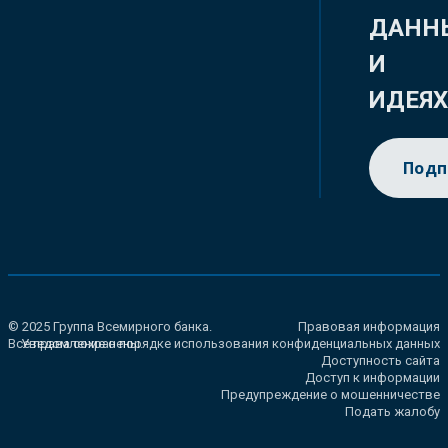
ДАНН
И
ИДЕЯ
Подп
© 2025 Группа Всемирного банка.
Правовая информация
Все права сохранены.
Уведомление о порядке использования конфиденциальных данных
Доступность сайта
Доступ к информации
Предупреждение о мошенничестве
Подать жалобу