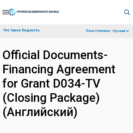
Skip
to
Main
Что такое бедность
Язык страницы:
Русский
Navigation
Official Documents-
Financing Agreement
for Grant D034-TV
(Closing Package)
(Английский)