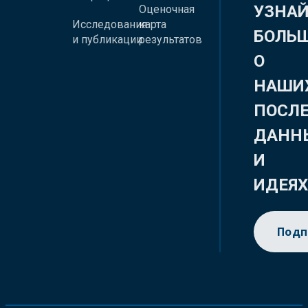
УЗНА
Оценочная
Исследования
карта
БОЛЬ
и публикации
результатов
О
НАШИ
ПОСЛ
ДАНН
И
ИДЕЯ
Подп