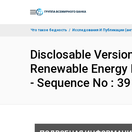
Skip
to
Main
Что такое бедность
Исследования И Публикации (анг
Navigation
Disclosable Version 
Renewable Energy D
- Sequence No : 3