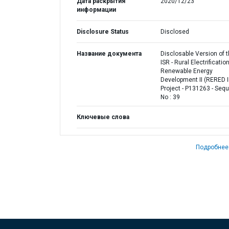
Дата раскрытия
2020/12/23
информации
Disclosure Status
Disclosed
Название документа
Disclosable Version of 
ISR - Rural Electrificatio
Renewable Energy
Development II (RERED I
Project - P131263 - Seq
No : 39
Ключевые слова
Подробнее