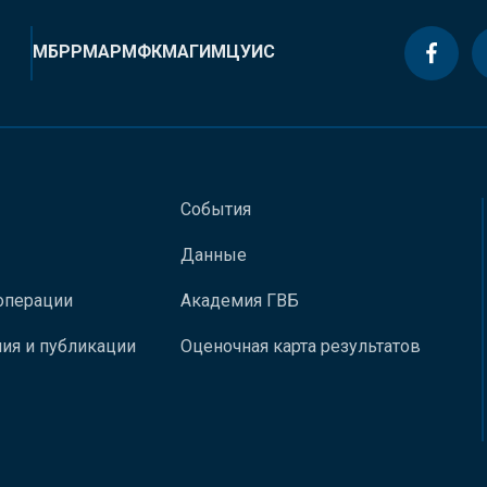
МБРР
МАР
МФК
МАГИ
МЦУИС
События
Данные
операции
Академия ГВБ
ия и публикации
Оценочная карта результатов