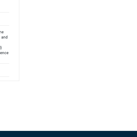
the
n and
I)
uence