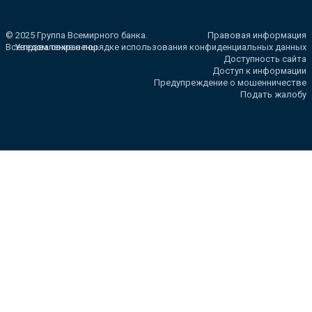
© 2025 Группа Всемирного банка.
Правовая информация
Все права сохранены.
Уведомление о порядке использования конфиденциальных данных
Доступность сайта
Доступ к информации
Предупреждение о мошенничестве
Подать жалобу