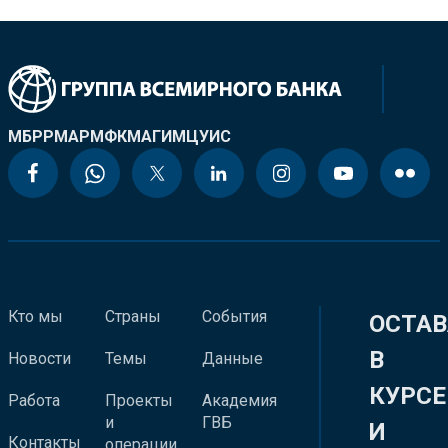
МБРР
МАР
МФК
МАГИ
МЦУИС
Кто мы
Страны
События
ОСТАВ
В
Новости
Темы
Данные
КУРСЕ
Работа
Проекты
Академия
и
ГВБ
И
Контакты
операции