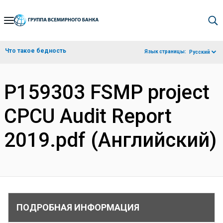
Skip
to
Main
Что такое бедность
Язык страницы:
Русский
Navigation
P159303 FSMP project
CPCU Audit Report
2019.pdf (Английский)
ПОДРОБНАЯ ИНФОРМАЦИЯ