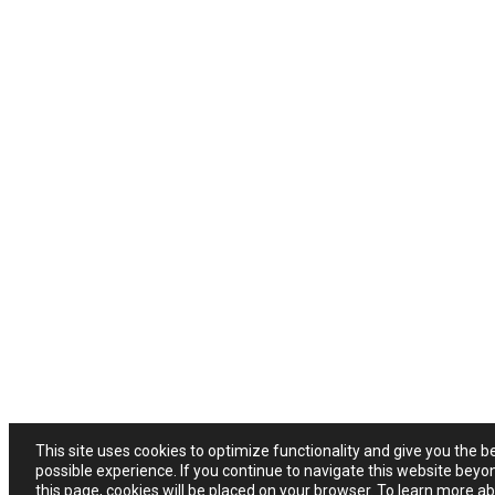
This site uses cookies to optimize functionality and give you the b
possible experience. If you continue to navigate this website beyo
this page, cookies will be placed on your browser. To learn more a