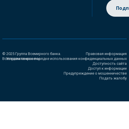
Подп
© 2025 Группа Всемирного банка.
Правовая информация
Все права сохранены.
Уведомление о порядке использования конфиденциальных данных
Доступность сайта
Доступ к информации
Предупреждение о мошенничестве
Подать жалобу