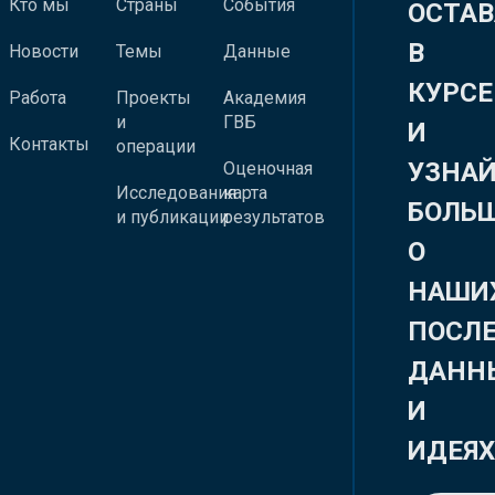
Кто мы
Страны
События
ОСТАВ
В
Новости
Темы
Данные
КУРСЕ
Работа
Проекты
Академия
и
ГВБ
И
Контакты
операции
УЗНА
Оценочная
Исследования
карта
БОЛЬ
и публикации
результатов
О
НАШИ
ПОСЛ
ДАНН
И
ИДЕЯ