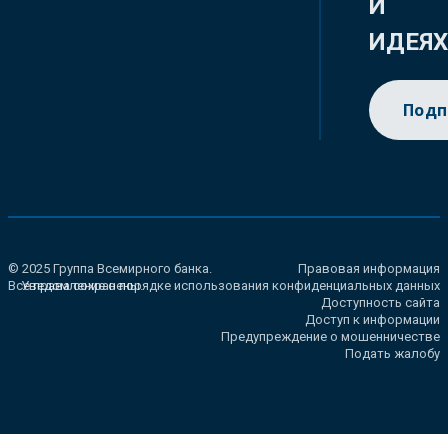
И
ИДЕЯ
Подп
© 2025 Группа Всемирного банка.
Правовая информация
Все права сохранены.
Уведомление о порядке использования конфиденциальных данных
Доступность сайта
Доступ к информации
Предупреждение о мошенничестве
Подать жалобу