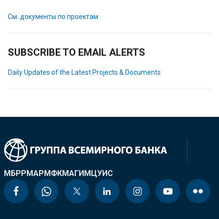
См. документы по проектам
SUBSCRIBE TO EMAIL ALERTS
Daily Updates of the Latest Projects & Documents
МБРР
МАР
МФК
МАГИ
МЦУИС