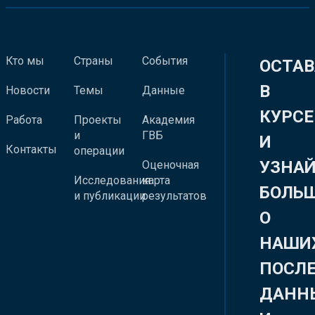
Кто мы
Страны
События
ОСТАВ
В
Новости
Темы
Данные
КУРСЕ
Работа
Проекты
Академия
и
ГВБ
И
Контакты
операции
УЗНА
Оценочная
Исследования
карта
БОЛЬ
и публикации
результатов
О
НАШИ
ПОСЛ
ДАНН