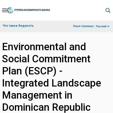
Skip
to
Main
Что такое бедность
Язык страницы:
Русский
Navigation
Environmental and
Social Commitment
Plan (ESCP) -
Integrated Landscape
Management in
Dominican Republic