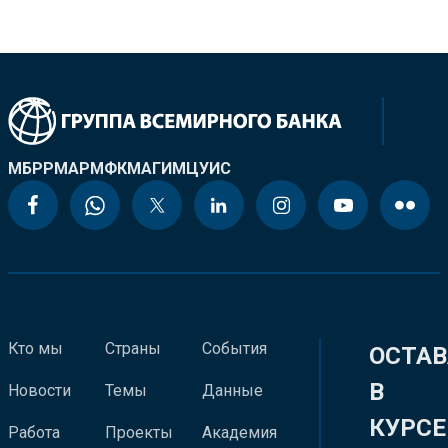
МБРР
МАР
МФК
МАГИ
МЦУИС
Кто мы
Страны
События
ОСТАВ
В
Новости
Темы
Данные
КУРСЕ
Работа
Проекты
Академия