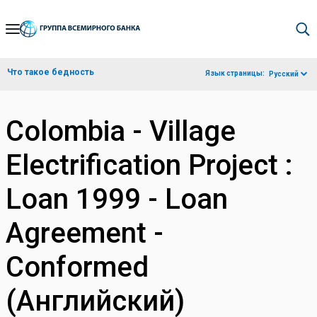
Skip
to
Main
Что такое бедность
Язык страницы:
Русский
Navigation
Colombia - Village
Electrification Project :
Loan 1999 - Loan
Agreement -
Conformed
(Английский)