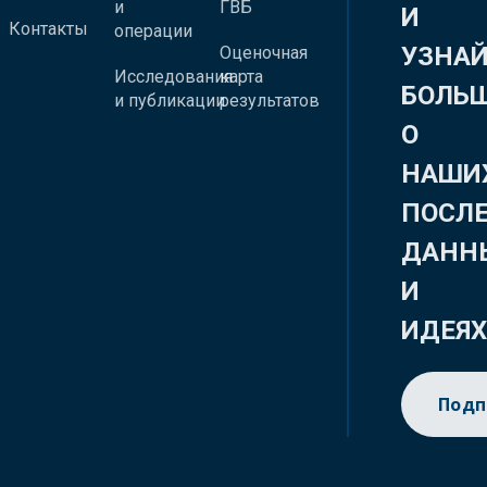
и
ГВБ
И
Контакты
операции
УЗНА
Оценочная
Исследования
карта
БОЛЬ
и публикации
результатов
О
НАШИ
ПОСЛ
ДАНН
И
ИДЕЯ
Подп