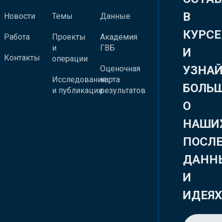
В
Новости
Темы
Данные
КУРСЕ
Работа
Проекты
Академия
и
ГВБ
И
Контакты
операции
УЗНА
Оценочная
Исследования
карта
БОЛЬ
и публикации
результатов
О
НАШИ
ПОСЛ
ДАНН
И
ИДЕЯ