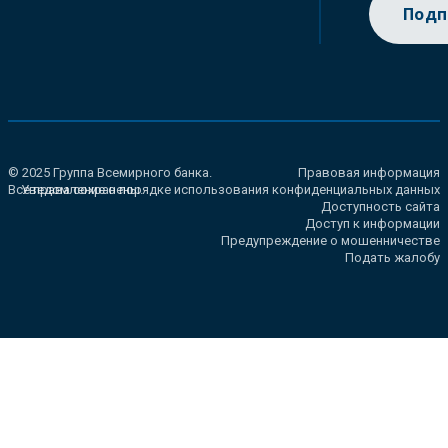
Подп
© 2025 Группа Всемирного банка.
Правовая информация
Все права сохранены.
Уведомление о порядке использования конфиденциальных данных
Доступность сайта
Доступ к информации
Предупреждение о мошенничестве
Подать жалобу