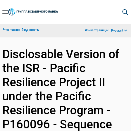
Skip
to
Main
Что такое бедность
Язык страницы:
Русский
Navigation
Disclosable Version of
the ISR - Pacific
Resilience Project II
under the Pacific
Resilience Program -
P160096 - Sequence