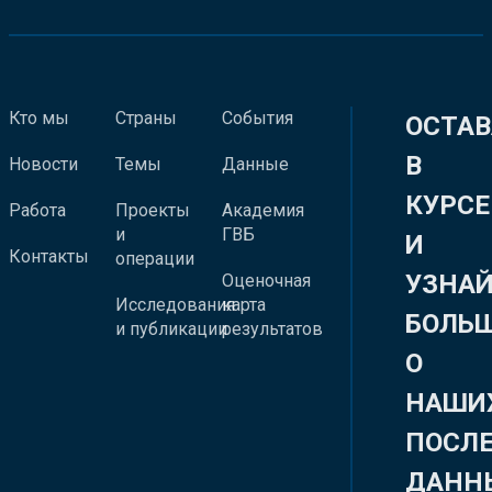
Кто мы
Страны
События
ОСТАВ
В
Новости
Темы
Данные
КУРСЕ
Работа
Проекты
Академия
и
ГВБ
И
Контакты
операции
УЗНА
Оценочная
Исследования
карта
БОЛЬ
и публикации
результатов
О
НАШИ
ПОСЛ
ДАНН