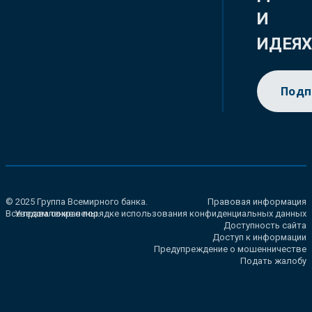
И
ИДЕЯ
Подп
© 2025 Группа Всемирного банка.
Правовая информация
Все права сохранены.
Уведомление о порядке использования конфиденциальных данных
Доступность сайта
Доступ к информации
Предупреждение о мошенничестве
Подать жалобу