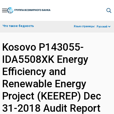
Skip
to
Main
Что такое бедность
Язык страницы:
Русский
Navigation
Kosovo P143055-
IDA5508XK Energy
Efficiency and
Renewable Energy
Project (KEEREP) Dec
31-2018 Audit Report