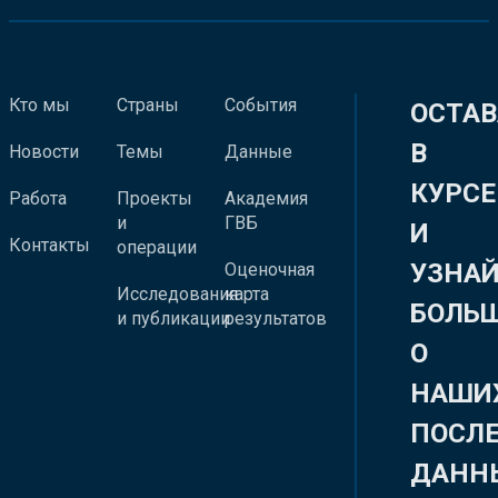
Кто мы
Страны
События
ОСТАВ
В
Новости
Темы
Данные
КУРСЕ
Работа
Проекты
Академия
и
ГВБ
И
Контакты
операции
УЗНА
Оценочная
Исследования
карта
БОЛЬ
и публикации
результатов
О
НАШИ
ПОСЛ
ДАНН