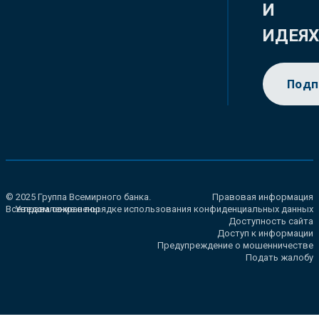
И
ИДЕЯ
Подп
© 2025 Группа Всемирного банка.
Правовая информация
Все права сохранены.
Уведомление о порядке использования конфиденциальных данных
Доступность сайта
Доступ к информации
Предупреждение о мошенничестве
Подать жалобу