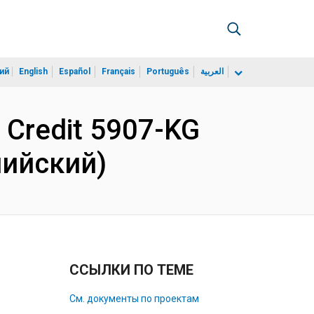
ий
English
Español
Français
Português
العربية
r Credit 5907-KG
лийский)
ССЫЛКИ ПО ТЕМЕ
См. документы по проектам