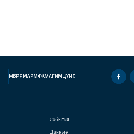
МБРР
МАР
МФК
МАГИ
МЦУИС
События
Данные