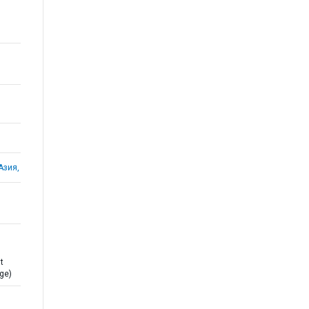
Азия,
t
ge)