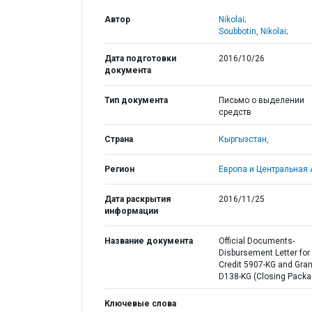
Автор
Nikolai;
Soubbotin, Nikolai;
Дата подготовки
2016/10/26
документа
Тип документа
Письмо о выделении
средств
Страна
Кыргызстан,
Регион
Европа и Центральная 
Дата раскрытия
2016/11/25
информации
Название документа
Official Documents-
Disbursement Letter for
Credit 5907-KG and Gran
D138-KG (Closing Packa
Ключевые слова