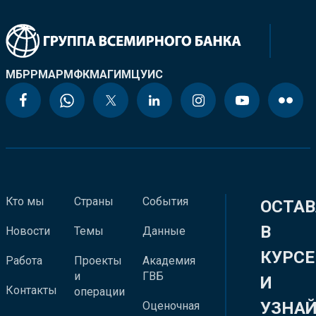
МБРР
МАР
МФК
МАГИ
МЦУИС
Кто мы
Страны
События
ОСТАВ
В
Новости
Темы
Данные
КУРСЕ
Работа
Проекты
Академия
и
ГВБ
И
Контакты
операции
УЗНА
Оценочная