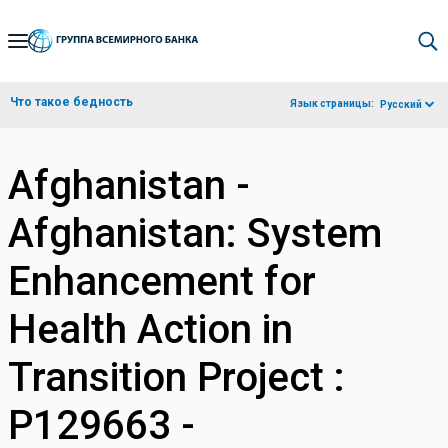
Skip
to
Main
Что такое бедность
Язык страницы:
Русский
Navigation
Afghanistan -
Afghanistan: System
Enhancement for
Health Action in
Transition Project :
P129663 -