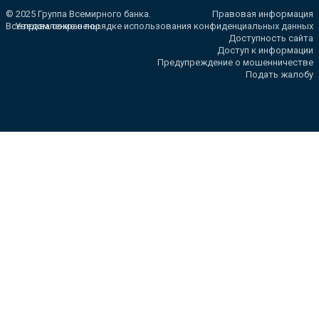
© 2025 Группа Всемирного банка.
Правовая информация
Все права сохранены.
Уведомление о порядке использования конфиденциальных данных
Доступность сайта
Доступ к информации
Предупреждение о мошенничестве
Подать жалобу