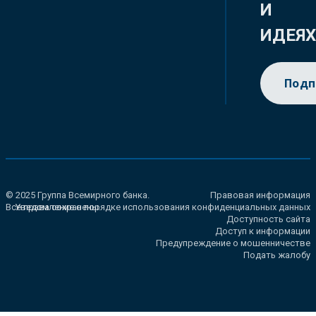
И
ИДЕЯ
Подп
© 2025 Группа Всемирного банка.
Правовая информация
Все права сохранены.
Уведомление о порядке использования конфиденциальных данных
Доступность сайта
Доступ к информации
Предупреждение о мошенничестве
Подать жалобу