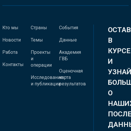
Кто мы
Страны
События
ОСТАВ
В
Новости
Темы
Данные
КУРСЕ
Работа
Проекты
Академия
и
ГВБ
И
Контакты
операции
УЗНА
Оценочная
Исследования
карта
БОЛЬ
и публикации
результатов
О
НАШИ
ПОСЛ
ДАНН