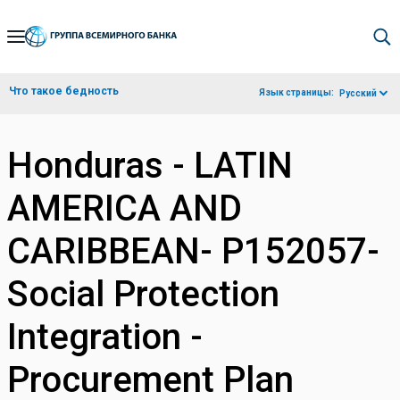
Skip
to
Main
Что такое бедность
Язык страницы:
Русский
Navigation
Honduras - LATIN
AMERICA AND
CARIBBEAN- P152057-
Social Protection
Integration -
Procurement Plan