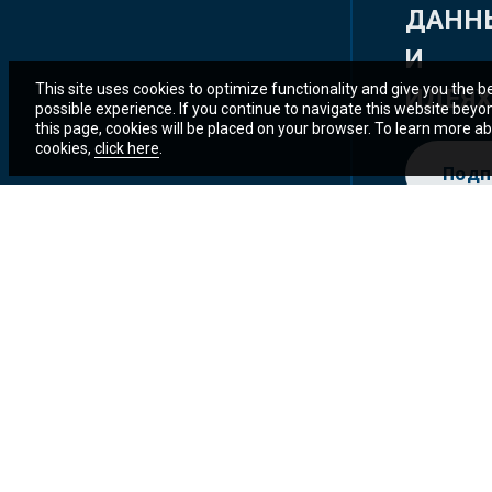
ДАНН
И
This site uses cookies to optimize functionality and give you the b
ИДЕЯ
possible experience. If you continue to navigate this website beyo
this page, cookies will be placed on your browser. To learn more a
cookies,
click here
.
Подп
© 2025 Группа Всемирного банка.
Правовая информация
Все права сохранены.
Уведомление о порядке использования конфиденциальных данных
Доступность сайта
Доступ к информации
Предупреждение о мошенничестве
Подать жалобу