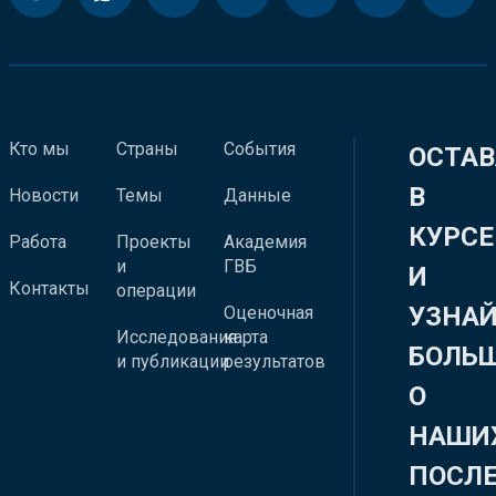
Кто мы
Страны
События
ОСТАВ
В
Новости
Темы
Данные
КУРСЕ
Работа
Проекты
Академия
и
ГВБ
И
Контакты
операции
УЗНА
Оценочная
Исследования
карта
БОЛЬ
и публикации
результатов
О
НАШИ
ПОСЛ