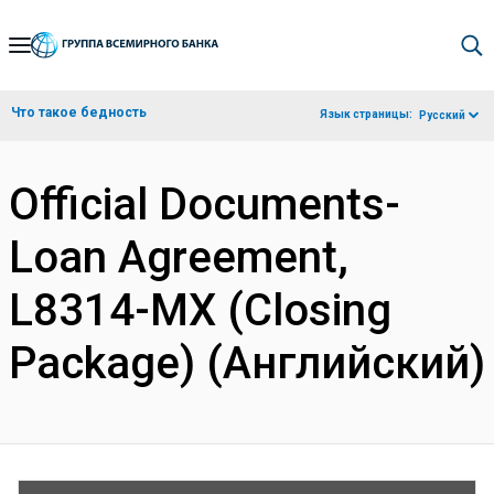
Skip
to
Main
Что такое бедность
Язык страницы:
Русский
Navigation
Official Documents-
Loan Agreement,
L8314-MX (Closing
Package) (Английский)