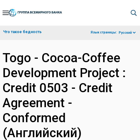
Skip
to
Main
Что такое бедность
Язык страницы:
Русский
Navigation
Togo - Cocoa-Coffee
Development Project :
Credit 0503 - Credit
Agreement -
Conformed
(Английский)