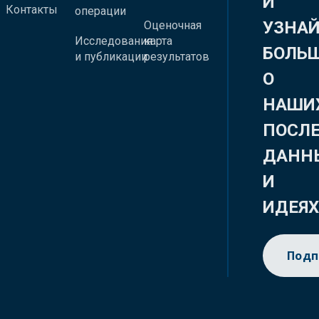
И
Контакты
операции
УЗНА
Оценочная
Исследования
карта
БОЛЬ
и публикации
результатов
О
НАШИ
ПОСЛ
ДАНН
И
ИДЕЯ
Подп