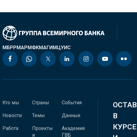
МБРР
МАР
МФК
МАГИ
МЦУИС
Кто мы
Страны
События
ОСТАВ
В
Новости
Темы
Данные
КУРСЕ
Работа
Проекты
Академия
и
ГВБ