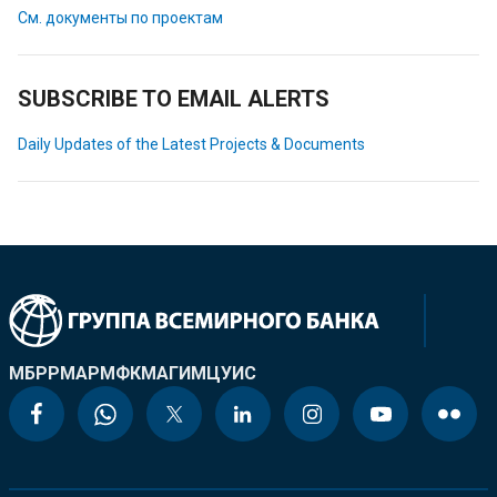
См. документы по проектам
SUBSCRIBE TO EMAIL ALERTS
Daily Updates of the Latest Projects & Documents
МБРР
МАР
МФК
МАГИ
МЦУИС