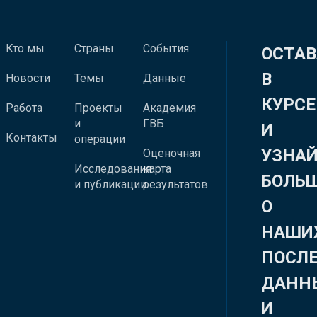
Кто мы
Страны
События
ОСТАВ
В
Новости
Темы
Данные
КУРСЕ
Работа
Проекты
Академия
и
ГВБ
И
Контакты
операции
УЗНА
Оценочная
Исследования
карта
БОЛЬ
и публикации
результатов
О
НАШИ
ПОСЛ
ДАНН
И