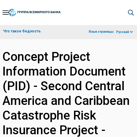
Skip
to
Main
Что такое бедность
Язык страницы:
Русский
Navigation
Concept Project
Information Document
(PID) - Second Central
America and Caribbean
Catastrophe Risk
Insurance Project -