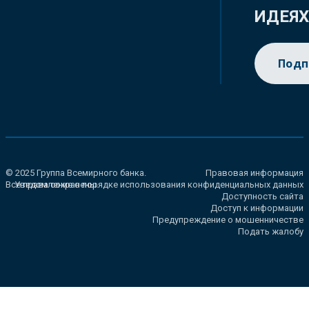
ИДЕЯ
Подп
© 2025 Группа Всемирного банка.
Правовая информация
Все права сохранены.
Уведомление о порядке использования конфиденциальных данных
Доступность сайта
Доступ к информации
Предупреждение о мошенничестве
Подать жалобу