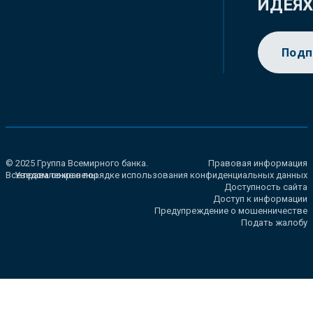
ИДЕЯ
Подп
© 2025 Группа Всемирного банка.
Правовая информация
Все права сохранены.
Уведомление о порядке использования конфиденциальных данных
Доступность сайта
Доступ к информации
Предупреждение о мошенничестве
Подать жалобу