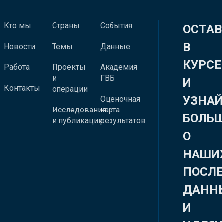
Кто мы
Страны
События
ОСТАВ
В
Новости
Темы
Данные
КУРСЕ
Работа
Проекты
Академия
и
ГВБ
И
Контакты
операции
УЗНА
Оценочная
Исследования
карта
БОЛЬ
и публикации
результатов
О
НАШИ
ПОСЛ
ДАНН
И