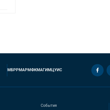
МБРР
МАР
МФК
МАГИ
МЦУИС
События