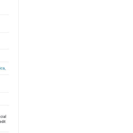
ica,
cial
edit