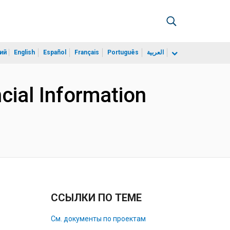
ий
English
Español
Français
Português
العربية
cial Information
ССЫЛКИ ПО ТЕМЕ
См. документы по проектам