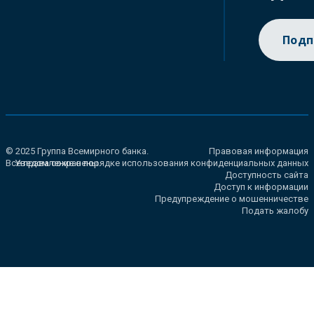
Подп
© 2025 Группа Всемирного банка.
Правовая информация
Все права сохранены.
Уведомление о порядке использования конфиденциальных данных
Доступность сайта
Доступ к информации
Предупреждение о мошенничестве
Подать жалобу