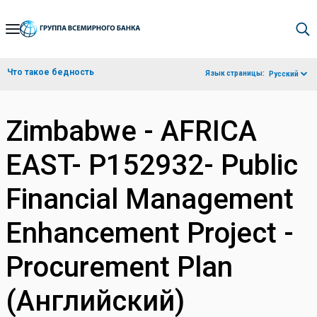
Skip
to
Main
Что такое бедность
Язык страницы:
Русский
Navigation
Zimbabwe - AFRICA
EAST- P152932- Public
Financial Management
Enhancement Project -
Procurement Plan
(Английский)