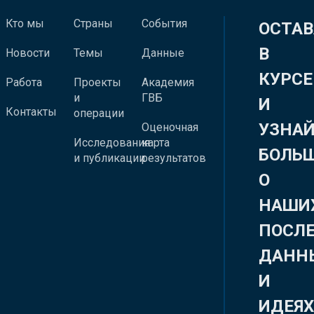
Кто мы
Страны
События
ОСТАВ
В
Новости
Темы
Данные
КУРСЕ
Работа
Проекты
Академия
и
ГВБ
И
Контакты
операции
УЗНА
Оценочная
Исследования
карта
БОЛЬ
и публикации
результатов
О
НАШИ
ПОСЛ
ДАНН
И
ИДЕЯ