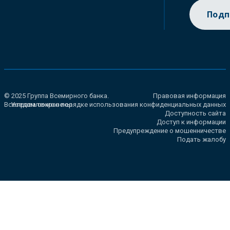
Подп
© 2025 Группа Всемирного банка.
Правовая информация
Все права сохранены.
Уведомление о порядке использования конфиденциальных данных
Доступность сайта
Доступ к информации
Предупреждение о мошенничестве
Подать жалобу