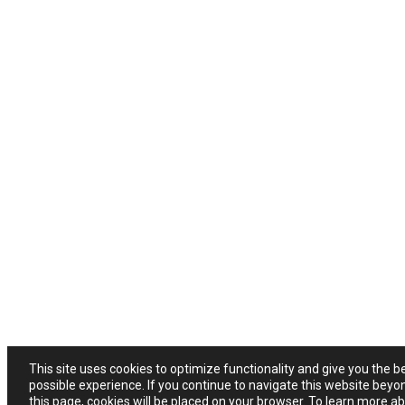
This site uses cookies to optimize functionality and give you the b
possible experience. If you continue to navigate this website beyo
this page, cookies will be placed on your browser. To learn more a