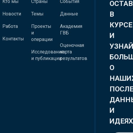
Кто мы
Страны
События
ОСТАВ
В
Новости
Темы
Данные
КУРСЕ
Работа
Проекты
Академия
и
ГВБ
И
Контакты
операции
УЗНА
Оценочная
Исследования
карта
БОЛЬ
и публикации
результатов
О
НАШИ
ПОСЛ
ДАНН
И
ИДЕЯ