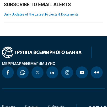
SUBSCRIBE TO EMAIL ALERTS
Daily Updates of the Latest Projects & Documents
МБРР
МАР
МФК
МАГИ
МЦУИС
Кто мы
Страны
События