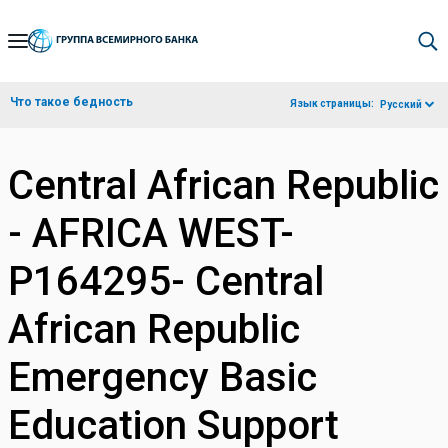
Skip
to
Main
Что такое бедность
Язык страницы:
Русский
Navigation
Central African Republic
- AFRICA WEST-
P164295- Central
African Republic
Emergency Basic
Education Support