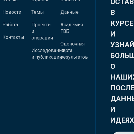
ОСТАВ
В
Новости
Темы
Данные
КУРСЕ
Работа
Проекты
Академия
и
ГВБ
И
Контакты
операции
УЗНА
Оценочная
Исследования
карта
БОЛЬ
и публикации
результатов
О
НАШИ
ПОСЛ
ДАНН
И
ИДЕЯ