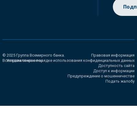
Подп
© 2025 Группа Всемирного банка.
Правовая информация
Все права сохранены.
Уведомление о порядке использования конфиденциальных данных
Доступность сайта
Доступ к информации
Предупреждение о мошенничестве
Подать жалобу