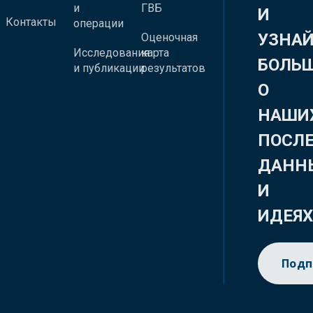
и
ГВБ
И
Контакты
операции
УЗНА
Оценочная
Исследования
карта
БОЛЬ
и публикации
результатов
О
НАШИ
ПОСЛ
ДАНН
И
ИДЕЯ
Подп