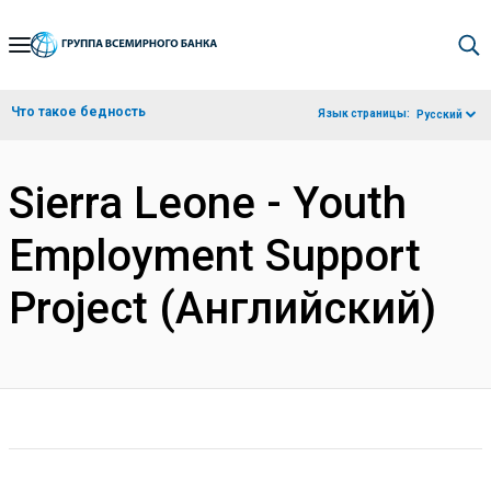
Skip
to
Main
Что такое бедность
Язык страницы:
Русский
Navigation
Sierra Leone - Youth
Employment Support
Project (Английский)