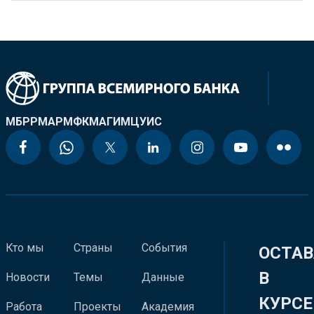
МБРР
МАР
МФК
МАГИ
МЦУИС
Кто мы
Страны
События
ОСТАВ
В
Новости
Темы
Данные
КУРСЕ
Работа
Проекты
Академия