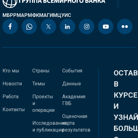
МБРР
МАР
МФК
МАГИ
МЦУИС
Кто мы
Страны
События
ОСТАВ
В
Новости
Темы
Данные
КУРСЕ
Работа
Проекты
Академия
и
ГВБ
И
Контакты
операции
УЗНА
Оценочная
Исследования
карта
БОЛЬ
и публикации
результатов