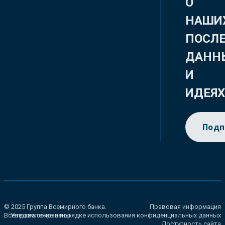
О
НАШИ
ПОСЛ
ДАНН
И
ИДЕЯ
Подп
© 2025 Группа Всемирного банка.
Правовая информация
Все права сохранены.
Уведомление о порядке использования конфиденциальных данных
Доступность сайта