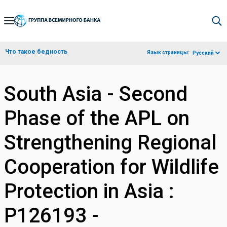
Skip
to
Main
Что такое бедность
Язык страницы:
Русский
Navigation
South Asia - Second
Phase of the APL on
Strengthening Regional
Cooperation for Wildlife
Protection in Asia :
P126193 -